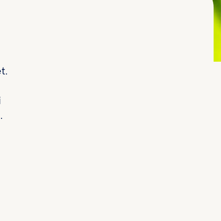
t.
i
.